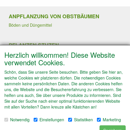
ANPFLANZUNG VON OBSTBÄUMEN
Böden und Düngemittel
PFLANZEN STUZEN
Herzlich willkommen! Diese Website
Sommerschnitt
Pflanzen von Erdbeerpflanzen
verwendet Cookies.
Winterschnitt
Schneiden von Trauben- und Kiwipflanzen
Schön, dass Sie unsere Seite besuchen. Bitte geben Sie hier an,
Schneiden von Obstbäume in Spalierform
welche Cookies wir platzieren dürfen. Die notwendigen Cookies
Obstbäume ausdünnen
sammeln keine persönlichen Daten. Die anderen Cookies helfen
uns, die Website und die Besuchererfahrung zu verbessern. Sie
helfen uns auch, Sie über unsere Produkte zu informieren. Sind
Sie auf der Suche nach einer optimal funktionierenden Website
INFO
mit allen Vorteilen? Dann kreuze alle Kästchen an!
Bestell Info
Zahlung
Notwendig
Einstellungen
Statistiken
Marketing
Impressum/ Kontakt
Algemeinen Verkaufsbedingungen & Datenschutzerklärung