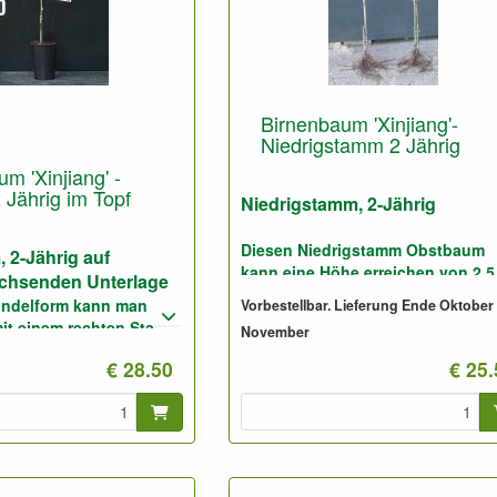
Birnenbaum 'Xinjiang'-
Niedrigstamm 2 Jährig
m 'Xinjiang' -
 Jährig im Topf
Niedrigstamm, 2-Jährig
Diesen Niedrigstamm Obstbaum
 2-Jährig auf
kann eine Höhe erreichen von 2,5
chsenden Unterlage
3,5 Meter.
pindelform kann man
Vorbestellbar. Lieferung Ende Oktober
it einem rechten Stamm
November
Geeignet für gute und für sandig
machen, wie man sie
Boden.
€ 28.50
€ 25
essionellen Obstbau
Foto: Niedrigstamm 2-Jährig, nich
t für Obsthecke.
geschnitten.
 für sehr gute Böden
en ganz gut mit
erbessern.