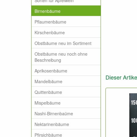
Sorten für Apfelwein
Birnenbäume
Pflaumenbäume
Kirschenbäume
Obstbäume neu im Sortiment
Obstbäume neu noch ohne
Beschreibung
Aprikosenbäume
Dieser Artike
Mandelbäume
Quittenbäume
Mispelbäume
Nashi-Birnenbaüme
Nektarinenbäume
Pfirsichbäume