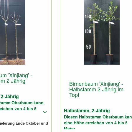
 2-Jährig, nicht
und geschnitten.
m 'Xinjiang' -
m 2 Jährig
Birnenbaum 'Xinjiang' -
Halbstamm 2 Jährig im
Topf
2-Jährig
stamm Obstbaum kann
eichen von 4 bis 5
Halbstamm, 2-Jährig
Diesen Halbstamm Obstbaum ka
eine Höhe erreichen von 4 bis 5
 Lieferung Ende Oktober und
: 5 bis 6 Meter
Meter.