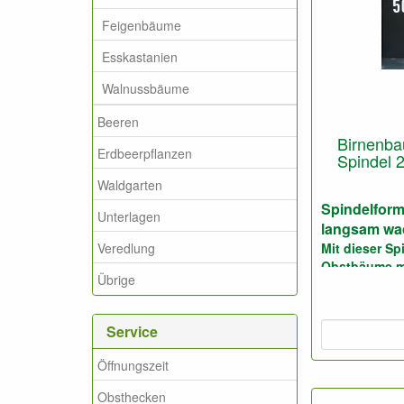
Feigenbäume
Esskastanien
Walnussbäume
Beeren
Birnenbau
Erdbeerpflanzen
Spindel 2
Waldgarten
Spindelform,
Unterlagen
langsam wa
Veredlung
Mit dieser S
Obstbäume m
Übrige
mit Zweigen 
auch im prof
verwendet.
Service
Auch geeigne
Nur geeignet
Öffnungszeit
oder den Bod
Gartenerde v
Obsthecken