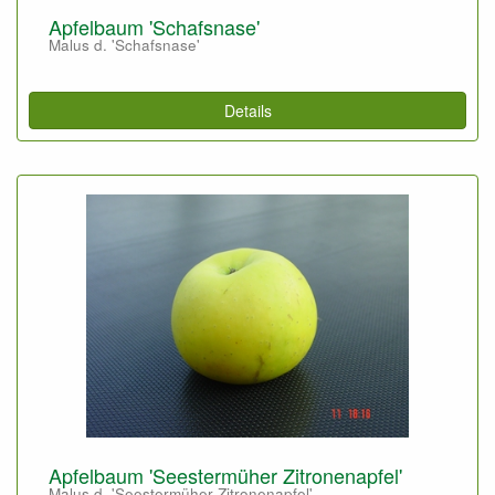
Apfelbaum 'Schafsnase'
Malus d. 'Schafsnase'
Details
Apfelbaum 'Seestermüher Zitronenapfel'
Malus d. 'Seestermüher Zitronenapfel'