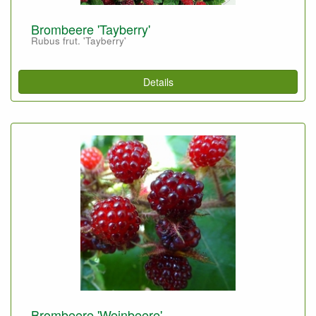
Brombeere 'Tayberry'
Rubus frut. 'Tayberry'
Details
Brombeere 'Weinbeere'