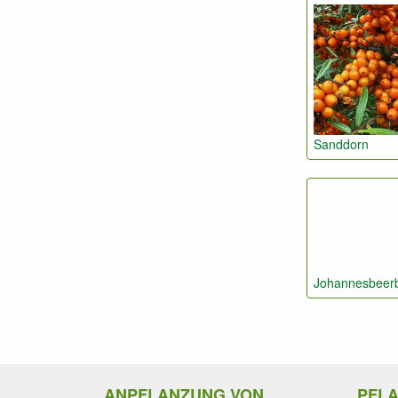
Sanddorn
Johannesbee
ANPFLANZUNG VON
PFL