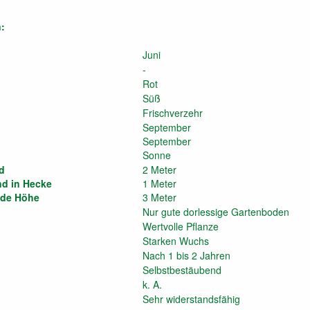
:
Juni
-
Rot
Süß
Frischverzehr
September
September
Sonne
d
2 Meter
nd in Hecke
1 Meter
nde Höhe
3 Meter
Nur gute dorlessige Gartenboden
Wertvolle Pflanze
Starken Wuchs
Nach 1 bis 2 Jahren
Selbstbestäubend
k. A.
Sehr widerstandsfähig