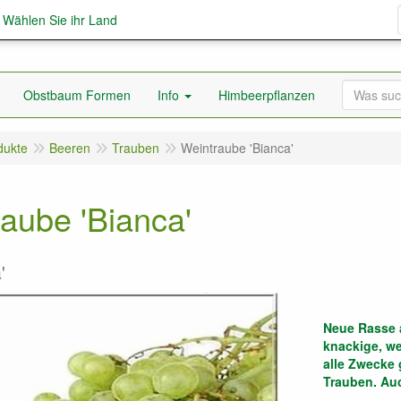
; Wählen Sie ihr Land
Obstbaum Formen
Info
Himbeerpflanzen
dukte
Beeren
Trauben
Weintraube 'Bianca'
aube 'Bianca'
'
Neue Rasse 
knackige, we
alle Zwecke 
Trauben. Auc