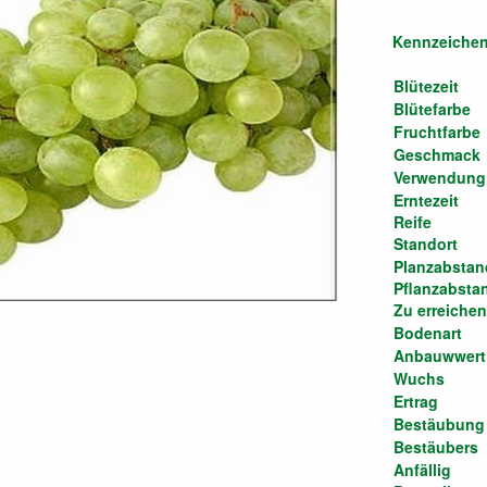
Kennzeichen
Blütezeit
Blütefarbe
Fruchtfarbe
Geschmack
Verwendung
Erntezeit
Reife
Standort
Planzabstan
Pflanzabsta
Zu erreiche
Bodenart
Anbauwwert
Wuchs
Ertrag
Bestäubung
Bestäubers
Anfällig