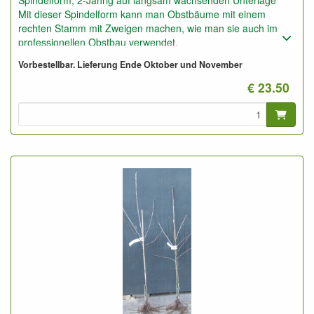
Mit dieser Spindelform kann man Obstbäume mit einem
rechten Stamm mit Zweigen machen, wie man sie auch im
professionellen Obstbau verwendet.
Auch geeignet für Obsthecke.
Vorbestellbar. Lieferung Ende Oktober und November
Nur geeignet für sehr gute Böden oder den Boden ganz gut
mit Gartenerde verbessern.
€ 23.50
Foto: Spindel 2-Jährig, nicht geschnitten und geschnitten.