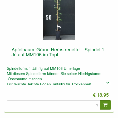
Apfelbaum 'Graue Herbstrenette' - Spindel 1
Jr. auf MM106 im Topf
Spindelform, 1-Jährig auf MM106 Unterlage
Mit diesem Spindelform können Sie selber Niedrigstamm
Obstbäume machen.
Für feuchte, leichte Böden, anfällig für Trockenheit.
Auch geeignet für niedrige Spalierobstbäume (1,5 bis 2,5
€ 18.95
Meter)
Auf sehr gute Boden auch geeignet für Halbstamm
Obstbäume
verfrühter Produkionseintritt, gute Erträge.