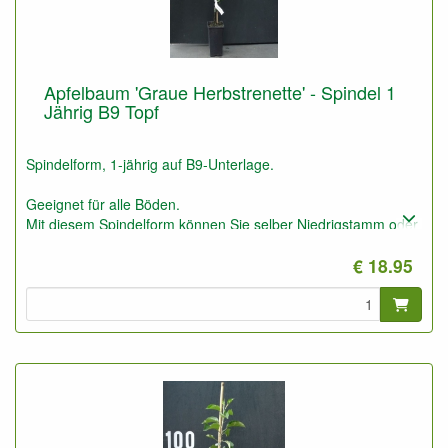
Apfelbaum 'Graue Herbstrenette' - Spindel 1
Jährig B9 Topf
Spindelform, 1-jährig auf B9-Unterlage.
Geeignet für alle Böden.
Mit diesem Spindelform können Sie selber Niedrigstamm oder
Spindelform Obstbäume machen.
€ 18.95
Auch für niedrige Spalierobstbäume (1,5 bis 2,5 m) und
Obsthecken geeignet.
Diese Unterlage ist sehr frosthart, aber besser auf weniger
guten Böden und etwas trockener im Vergleich zu M9 und
M26. Die Vitalität liegt zwischen M9 und M26.
Bringt schnell Früchte.