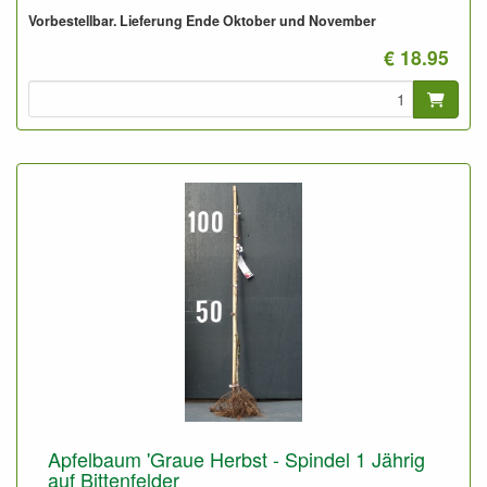
Auch geeignet für niedrige Spalierobstbäume (1,5 bis 2,5
Vorbestellbar. Lieferung Ende Oktober und November
Meter)
Auf sehr gute Boden auch geeignet für Halbstamm
€ 18.95
Obstbäume
verfrühter Produkionseintritt, gute Erträge.
Apfelbaum 'Graue Herbst - Spindel 1 Jährig
auf Bittenfelder