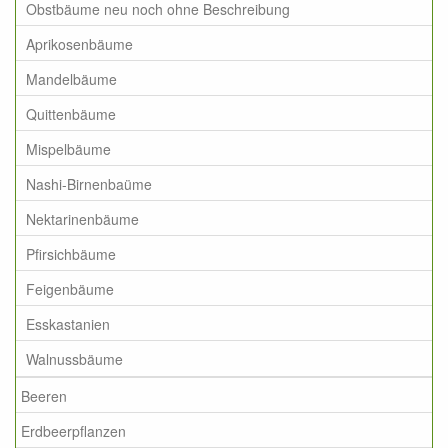
Obstbäume neu noch ohne Beschreibung
Aprikosenbäume
Mandelbäume
Quittenbäume
Mispelbäume
Nashi-Birnenbaüme
Nektarinenbäume
Pfirsichbäume
Feigenbäume
Esskastanien
Walnussbäume
Beeren
Erdbeerpflanzen