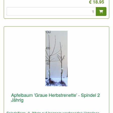
€ 18.95
Diese Pflanzen können Sie auch nutzen für Niedrigstamm auf
schlechtem trockenem Boden, z.B. Waldboden.
Apfelbaum 'Graue Herbstrenette' - Spindel 2
Jährig
Spindelform, 2-Jährig auf langsam wachsenden Unterlage