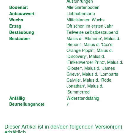
Ausführungen
Bodenart
Alle Gartenboden
Anbauwwert
Liebhabersorte
Wuchs
Mittelstarken Wuchs
Ertrag
Oft schon im ersten Jahr
Bestäubung
Teilweise selbstbestäubend
Bestäuber
Malus d. 'Alkmene', Malus d.
'Benoni', Malus d. 'Cox's
Orange Pippin', Malus d.
'Discovery', Malus d.
'Finkenwerder Prinz', Malus d.
'Gloster', Malus d. 'James
Grieve', Malus d. 'Lombarts
Calville', Malus d. 'Rode
Jonathan', Malus d.
'Summerred'
Anfällig
Widerstandsfähig
Beurteilungsnote
7
Dieser Artikel ist in der/den folgenden Version(en)
erhältlich