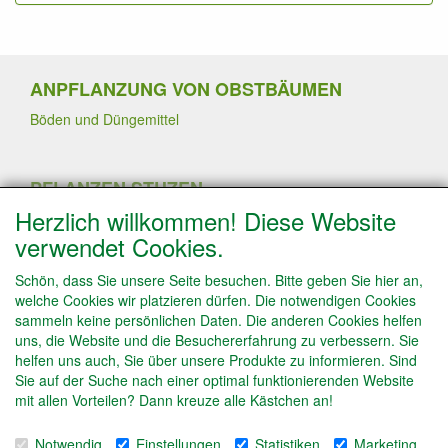
ANPFLANZUNG VON OBSTBÄUMEN
Böden und Düngemittel
PFLANZEN STUZEN
Herzlich willkommen! Diese Website
Sommerschnitt
Pflanzen von Erdbeerpflanzen
verwendet Cookies.
Winterschnitt
Schneiden von Trauben- und Kiwipflanzen
Schön, dass Sie unsere Seite besuchen. Bitte geben Sie hier an,
Schneiden von Obstbäume in Spalierform
welche Cookies wir platzieren dürfen. Die notwendigen Cookies
Obstbäume ausdünnen
sammeln keine persönlichen Daten. Die anderen Cookies helfen
uns, die Website und die Besuchererfahrung zu verbessern. Sie
helfen uns auch, Sie über unsere Produkte zu informieren. Sind
Sie auf der Suche nach einer optimal funktionierenden Website
INFO
mit allen Vorteilen? Dann kreuze alle Kästchen an!
Bestell Info
Zahlung
Notwendig
Einstellungen
Statistiken
Marketing