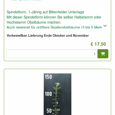
Spindelform, 1-Jährig auf Bittenfelder Unterlage
Mit dieser Spindelform können Sie selber Halbstamm oder
Hochstamm Obstbäume machen.
Auch geeignet für größere Spalierobstbäume (3 bis 5 Meter
Höhe und Breite).
Vorbestellbar. Lieferung Ende Oktober und November
Diese Pflanzen können Sie auch nutzen für Niedrigstamm auf
schlechtem trockenem Boden, z.B. Waldboden.
€ 17.50