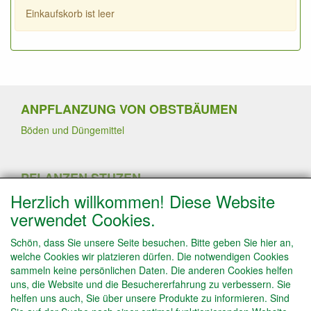
Einkaufskorb ist leer
ANPFLANZUNG VON OBSTBÄUMEN
Böden und Düngemittel
PFLANZEN STUZEN
Herzlich willkommen! Diese Website
Sommerschnitt
Pflanzen von Erdbeerpflanzen
verwendet Cookies.
Winterschnitt
Schneiden von Trauben- und Kiwipflanzen
Schön, dass Sie unsere Seite besuchen. Bitte geben Sie hier an,
Schneiden von Obstbäume in Spalierform
welche Cookies wir platzieren dürfen. Die notwendigen Cookies
Obstbäume ausdünnen
sammeln keine persönlichen Daten. Die anderen Cookies helfen
uns, die Website und die Besuchererfahrung zu verbessern. Sie
helfen uns auch, Sie über unsere Produkte zu informieren. Sind