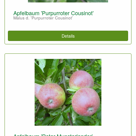
Apfelbaum 'Purpurroter Cousinot'
Malus d. 'Purpurroter Cousinot'
Details
Apfelbaum 'Roter Munsterlander'