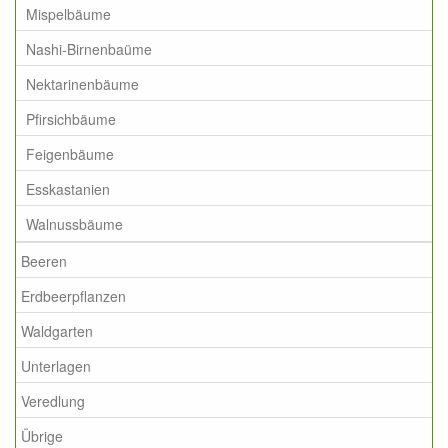
Mispelbäume
Nashi-Birnenbaüme
Nektarinenbäume
Pfirsichbäume
Feigenbäume
Esskastanien
Walnussbäume
Beeren
Erdbeerpflanzen
Waldgarten
Unterlagen
Veredlung
Übrige