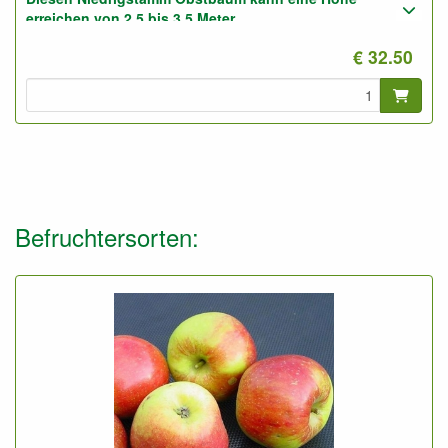
erreichen von 2,5 bis 3,5 Meter.
€ 32.50
Geeignet für gute und für sandige Boden.
Foto: Niedrigstamm 3-Jährig, nicht geschnitten.
Befruchtersorten: