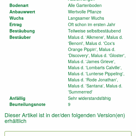
Bodenart
Alle Gartenboden
Anbauwwert
Wertvolle Pflanze
Wuchs
Langsamer Wuchs
Ertrag
Oft schon im ersten Jahr
Bestäubung
Teilweise selbstbestäubend
Bestäuber
Malus d. 'Alkmene', Malus d.
'Benoni', Malus d. 'Cox's
Orange Pippin', Malus d.
'Discovery', Malus d. 'Gloster',
Malus d. 'James Grieve',
Malus d. 'Lombarts Calville',
Malus d. 'Lunterse Pippeling',
Malus d. 'Rode Jonathan',
Malus d. 'Santana', Malus d.
'Summerred'
Anfällig
Sehr widerstandsfähig
Beurteilungsnote
9
Dieser Artikel ist in der/den folgenden Version(en)
erhältlich