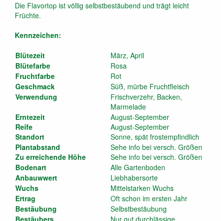
Die Flavortop ist völlig selbstbestäubend und trägt leicht
Früchte.
Kennzeichen:
Blütezeit
März, April
Blütefarbe
Rosa
Fruchtfarbe
Rot
Geschmack
Süß, mürbe Fruchtfleisch
Verwendung
Frischverzehr, Backen,
Marmelade
Erntezeit
August-September
Reife
August-September
Standort
Sonne, spät frostempfindlich
Plantabstand
Sehe info bei versch. Größen
Zu erreichende Höhe
Sehe info bei versch. Größen
Bodenart
Alle Gartenboden
Anbauwwert
Liebhabersorte
Wuchs
Mittelstarken Wuchs
Ertrag
Oft schon im ersten Jahr
Bestäubung
Selbstbestäubung
Bestäubers
Nur gut durchlässige