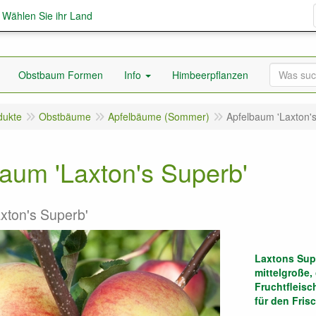
; Wählen Sie ihr Land
Obstbaum Formen
Info
Himbeerpflanzen
dukte
Obstbäume
Apfelbäume (Sommer)
Apfelbaum 'Laxton'
aum 'Laxton's Superb'
axton's Superb'
Laxtons Supe
mittelgroße,
Fruchtfleisc
für den Fris