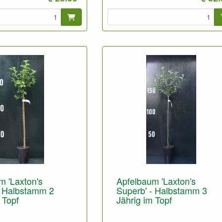
Geeignet für gute und für sandig
stamm 3-Jährig, nicht
Boden.
Foto: Niedrigstamm 3-Jährig, nich
geschnitten.
m 'Laxton's
Apfelbaum 'Laxton's
- Halbstamm 2
Superb' - Halbstamm 3
 Topf
Jährig im Topf