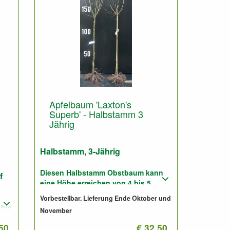
Apfelbaum 'Laxton's
Superb' - Halbstamm 3
Jährig
Halbstamm, 3-Jährig
Diesen Halbstamm Obstbaum kann
f
eine Höhe erreichen von 4 bis 5
Meter.
Vorbestellbar. Lieferung Ende Oktober und
 bis
November
Pflanzabstand: 5 bis 6 Meter
.50
€ 32.50