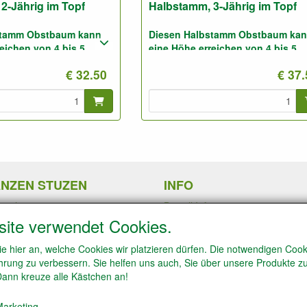
2-Jährig im Topf
Halbstamm, 3-Jährig im Topf
stamm Obstbaum kann
Diesen Halbstamm Obstbaum ka
eichen von 4 bis 5
eine Höhe erreichen von 4 bis 5
Meter.
€ 32.50
€ 37
: 5 bis 6 Meter
Pflanzabstand: 5 bis 6 Meter
amm 2-Jährig, nicht
Foto: Halbstamm 3-Jährig, nicht
geschnitten.
ANZEN STUZEN
INFO
schnitt
Bestell Info
en von Erdbeerpflanzen
Zahlung
site verwendet Cookies.
chnitt
Impressum/ Kontakt
den von Trauben- und
Algemeinen Verkaufsbedingunge
ie hier an, welche Cookies wir platzieren dürfen. Die notwendigen Co
lanzen
Datenschutzerklärung
rung zu verbessern. Sie helfen uns auch, Sie über unsere Produkte zu
den von Obstbäume in
 Dann kreuze alle Kästchen an!
rform
äume ausdünnen
arketing