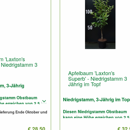
m 'Laxton's
- Niedrigstamm 3
Apfelbaum 'Laxton's
Superb' - Niedrigstamm 3
Jährig im Topf
m, 3-Jährig
rigstamm Obstbaum
Niedrigstamm, 3-Jährig im Top
e erreichen von 2,5 bis
Diesen Niedrigstamm Obstbaum
 Lieferung Ende Oktober und
kann eine Höhe erreichen von 2,5
gute und für sandige
3,5 Meter.
€ 28.50
€ 32