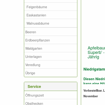
Feigenbäume
Esskastanien
Walnussbäume
Beeren
Erdbeerpflanzen
Apfelbau
Waldgarten
Superb' 
Jährig
Unterlagen
Veredlung
Niedrigstam
Übrige
Diesen Nied
kann eine Höh
Service
3,5 Meter.
Vorbestellbar.
Öffnungszeit
November
Geeignet für 
Boden.
Obsthecken