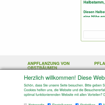
Halbstamm, 
Diesen Halb
eine Höhe err
Meter.
Pflanzabstand
Foto: Halbst
geschnitten.
ANPFLANZUNG VON
PFL
OBSTBÄUMEN
Sommer
Böden und Düngemittel
Pflanz
Herzlich willkommen! Diese Web
Winters
Schnei
Schön, dass Sie unsere Seite besuchen. Bitte geben S
Kiwipf
Cookies helfen uns, die Website und die Besuchererfah
Schnei
optimal funktionierenden Website mit allen Vorteilen?
Spalie
Obstb
Notwendig
Einstellungen
Statistiken
M