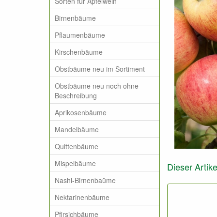
Sorten für Apfelwein
Birnenbäume
Pflaumenbäume
Kirschenbäume
Obstbäume neu im Sortiment
Obstbäume neu noch ohne
Beschreibung
Aprikosenbäume
Mandelbäume
Quittenbäume
Mispelbäume
Dieser Artike
Nashi-Birnenbaüme
Nektarinenbäume
Pfirsichbäume