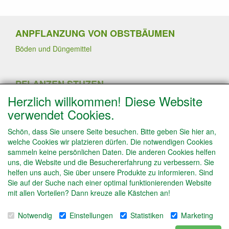
ANPFLANZUNG VON OBSTBÄUMEN
Böden und Düngemittel
PFLANZEN STUZEN
Herzlich willkommen! Diese Website
Sommerschnitt
Pflanzen von Erdbeerpflanzen
verwendet Cookies.
Winterschnitt
Schneiden von Trauben- und Kiwipflanzen
Schön, dass Sie unsere Seite besuchen. Bitte geben Sie hier an,
Schneiden von Obstbäume in Spalierform
welche Cookies wir platzieren dürfen. Die notwendigen Cookies
Obstbäume ausdünnen
sammeln keine persönlichen Daten. Die anderen Cookies helfen
uns, die Website und die Besuchererfahrung zu verbessern. Sie
helfen uns auch, Sie über unsere Produkte zu informieren. Sind
Sie auf der Suche nach einer optimal funktionierenden Website
INFO
mit allen Vorteilen? Dann kreuze alle Kästchen an!
Bestell Info
Zahlung
Notwendig
Einstellungen
Statistiken
Marketing
Impressum/ Kontakt