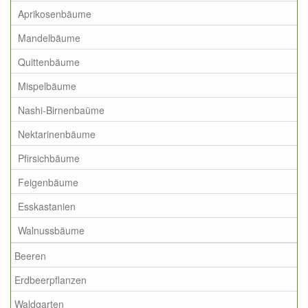
Aprikosenbäume
Mandelbäume
Quittenbäume
Mispelbäume
Nashi-Birnenbaüme
Nektarinenbäume
Pfirsichbäume
Feigenbäume
Esskastanien
Walnussbäume
Beeren
Erdbeerpflanzen
Waldgarten