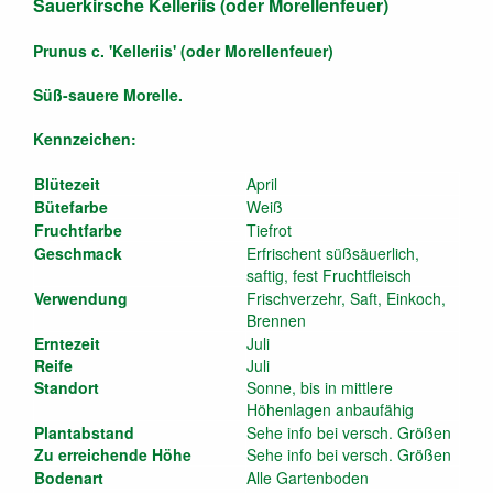
Sauerkirsche Kelleriis (oder Morellenfeuer)
Prunus c. 'Kelleriis' (oder Morellenfeuer)
Süß-sauere Morelle.
Kennzeichen:
Blütezeit
April
Bütefarbe
Weiß
Fruchtfarbe
Tiefrot
Geschmack
Erfrischent süßsäuerlich,
saftig, fest Fruchtfleisch
Verwendung
Frischverzehr, Saft, Einkoch,
Brennen
Erntezeit
Juli
Reife
Juli
Standort
Sonne, bis in mittlere
Höhenlagen anbaufähig
Plantabstand
Sehe info bei versch. Größen
Zu erreichende Höhe
Sehe info bei versch. Größen
Bodenart
Alle Gartenboden