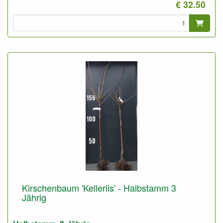
€ 32.50
Geeignet für gute und für sandige Boden.
Foto: Niedrigstamm 3-Jährig, nicht geschnitten.
Kirschenbaum 'Kelleriis' - Halbstamm 3
Jährig