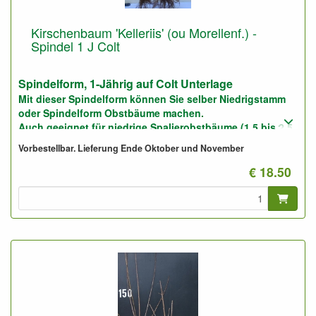
Kirschenbaum 'Kelleriis' (ou Morellenf.) -
Spindel 1 J Colt
Spindelform, 1-Jährig auf Colt Unterlage
Mit dieser Spindelform können Sie selber Niedrigstamm
oder Spindelform Obstbäume machen.
Auch geeignet für niedrige Spalierobstbäume (1,5 bis 2,5
Meter)
Vorbestellbar. Lieferung Ende Oktober und November
Foto: Spindel, nicht geschnitten und geschnitten.
€ 18.50