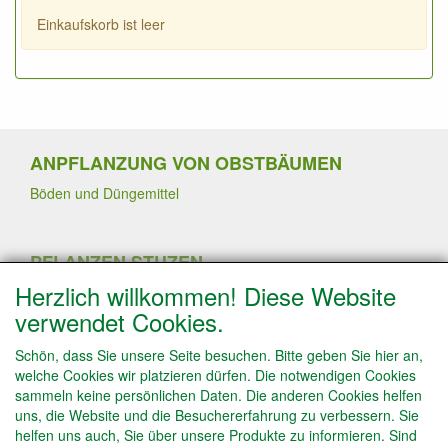
Einkaufskorb ist leer
ANPFLANZUNG VON OBSTBÄUMEN
Böden und Düngemittel
PFLANZEN STUZEN
Herzlich willkommen! Diese Website
Sommerschnitt
Pflanzen von Erdbeerpflanzen
verwendet Cookies.
Winterschnitt
Schneiden von Trauben- und Kiwipflanzen
Schön, dass Sie unsere Seite besuchen. Bitte geben Sie hier an,
Schneiden von Obstbäume in Spalierform
welche Cookies wir platzieren dürfen. Die notwendigen Cookies
Obstbäume ausdünnen
sammeln keine persönlichen Daten. Die anderen Cookies helfen
uns, die Website und die Besuchererfahrung zu verbessern. Sie
helfen uns auch, Sie über unsere Produkte zu informieren. Sind