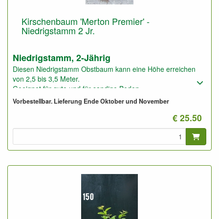
Kirschenbaum 'Merton Premier' -
Niedrigstamm 2 Jr.
Niedrigstamm, 2-Jährig
Diesen Niedrigstamm Obstbaum kann eine Höhe erreichen
von 2,5 bis 3,5 Meter.
Geeignet für gute und für sandige Boden.
Foto: Niedrigstamm 2-Jährig, nicht geschnitten und
Vorbestellbar. Lieferung Ende Oktober und November
geschnitten.
€ 25.50