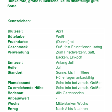
Dunkelrote, große Süßkirsche, kaum rißanfällige gute
Sorte.
Kennzeichen:
Blütezeit
April
Bütefarbe
Weiß
Fruchtfarbe
(Dunkel)rot
Geschmack
Süß, fest Fruchtfleisch, saftig
Verwendung
Zum Frischverzehr, Saft,
Backen, Einkoch
Erntezeit
Anfang Juli
Reife
Juli
Standort
Sonne, bis in mittlere
Höhenlagen anbaufähig
Plantabstand
Sehe info bei versch. Größen
Zu erreichende Höhe
Sehe info bei versch. Größen
Bodenart
Alle Gartenboden
Anbauwwert
-
Wuchs
Mittelstarken Wuchs
Ertrag
Nach 2 bis 3 Jahren