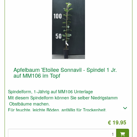
Apfelbaum 'Etoilee Sonnavil - Spindel 1 Jr.
auf MM106 im Topf
Spindelform, 1-Jährig auf MM106 Unterlage
Mit diesem Spindelform können Sie selber Niedrigstamm
Obstbäume machen.
Für feuchte, leichte Böden, anfällig für Trockenheit.
Auch geeignet für niedrige Spalierobstbäume (1,5 bis 2,5
€ 19.95
Meter)
Auf sehr gute Boden auch geeignet für Halbstamm
Obstbäume