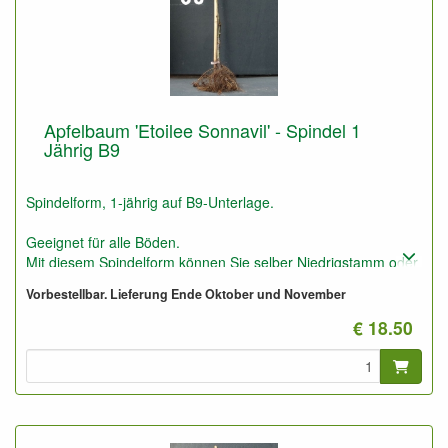
Apfelbaum 'Etoilee Sonnavil' - Spindel 1
Jährig B9
Spindelform, 1-jährig auf B9-Unterlage.
Geeignet für alle Böden.
Mit diesem Spindelform können Sie selber Niedrigstamm oder
Spindelform Obstbäume machen.
Vorbestellbar. Lieferung Ende Oktober und November
Auch für niedrige Spalierobstbäume (1,5 bis 2,5 m) und
Obsthecken geeignet.
€ 18.50
Diese Unterlage ist sehr frosthart, aber besser auf weniger
guten Böden und etwas trockener im Vergleich zu M9 und
M26. Die Vitalität liegt zwischen M9 und M26.
Bringt schnell Früchte.