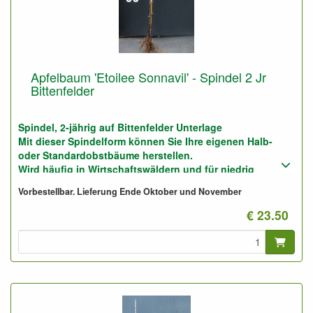
Apfelbaum 'Etoilee Sonnavil' - Spindel 2 Jr
Bittenfelder
Spindel, 2-jährig auf Bittenfelder Unterlage
Mit dieser Spindelform können Sie Ihre eigenen Halb-
oder Standardobstbäume herstellen.
Wird häufig in Wirtschaftswäldern und für niedrig
verzweigte Halb- oder Hochstämme (Kletterbaumart)
Vorbestellbar. Lieferung Ende Oktober und November
verwendet.
Auch für größere Spalierobstbäume (3 bis 5 Meter Höhe
€ 23.50
und Breite) geeignet.
Sie können diese Pflanzen auch für niedrige Stämme auf
armen, trockenen Böden, z. B. Waldböden, verwenden.