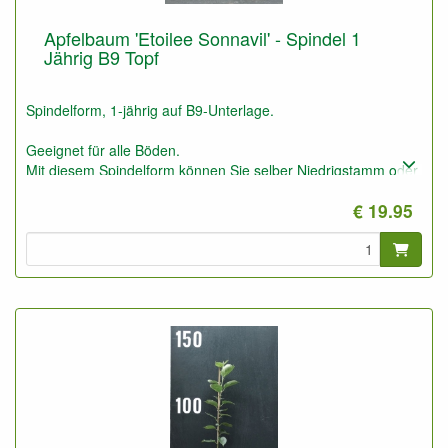
Apfelbaum 'Etoilee Sonnavil' - Spindel 1
Jährig B9 Topf
Spindelform, 1-jährig auf B9-Unterlage.
Geeignet für alle Böden.
Mit diesem Spindelform können Sie selber Niedrigstamm oder
Spindelform Obstbäume machen.
€ 19.95
Auch für niedrige Spalierobstbäume (1,5 bis 2,5 m) und
Obsthecken geeignet.
Diese Unterlage ist sehr frosthart, aber besser auf weniger
guten Böden und etwas trockener im Vergleich zu M9 und
M26. Die Vitalität liegt zwischen M9 und M26.
Bringt schnell Früchte.