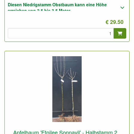
Diesen Niedrigstamm Obstbaum kann eine Höhe
erreichen von 2,5 bis 3,5 Meter.
€ 29.50
Geeignet für gute und für sandige Boden.
Foto: Niedrigstamm 2-Jährig, nicht geschnitten.
Apfelbaum 'Etoilee Sonnavil' - Halbstamm 2