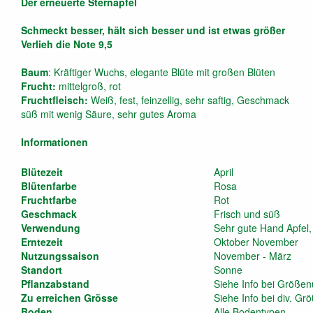
Der erneuerte Sternapfel
Schmeckt besser, hält sich besser und ist etwas größer
Verlieh die Note 9,5
Baum
: Kräftiger Wuchs, elegante Blüte mit großen Blüten
Frucht:
mittelgroß, rot
Fruchtfleisch:
Weiß, fest, feinzellig, sehr saftig, Geschmack
süß mit wenig Säure, sehr gutes Aroma
Informationen
Blütezeit
April
Blütenfarbe
Rosa
Fruchtfarbe
Rot
Geschmack
Frisch und süß
Verwendung
Sehr gute Hand Apfel,
Erntezeit
Oktober November
Nutzungssaison
November - März
Standort
Sonne
Pflanzabstand
Siehe Info bei Größen
Zu erreichen Grösse
Siehe Info bei div. Gr
Boden
Alle Bodentypen