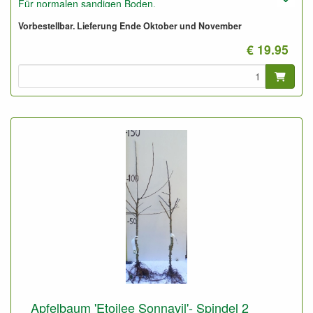
Für normalen sandigen Boden.
Auch geeignet für niedrige Spalierobstbäume (1,5 bis 2,5
Vorbestellbar. Lieferung Ende Oktober und November
Meter)
€ 19.95
Auf sehr gute Boden auch geeignet für Halbstamm
Obstbäume
MM111 ist eine gesunde und gut winterharte Unterlage.
Apfelbaum 'Etoilee Sonnavil'- Spindel 2