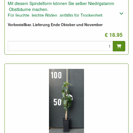
Mit diesem Spindelform können Sie selber Niedrigstamm
Obstbäume machen.
Für feuchte, leichte Böden, anfällig für Trockenheit.
Auch geeignet für niedrige Spalierobstbäume (1,5 bis 2,5
Vorbestellbar. Lieferung Ende Oktober und November
Meter)
Auf sehr gute Boden auch geeignet für Halbstamm
€ 18.95
Obstbäume
verfrühter Produkionseintritt, gute Erträge.