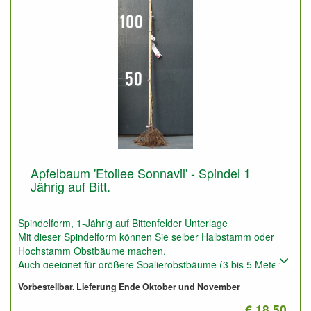
Apfelbaum 'Etoilee Sonnavil' - Spindel 1
Jährig auf Bitt.
Spindelform, 1-Jährig auf Bittenfelder Unterlage
Mit dieser Spindelform können Sie selber Halbstamm oder
Hochstamm Obstbäume machen.
Auch geeignet für größere Spalierobstbäume (3 bis 5 Meter
Höhe und Breite).
Vorbestellbar. Lieferung Ende Oktober und November
Diese Pflanzen können Sie auch nutzen für Niedrigstamm auf
schlechtem trockenem Boden, z.B. Waldboden.
€ 18.50