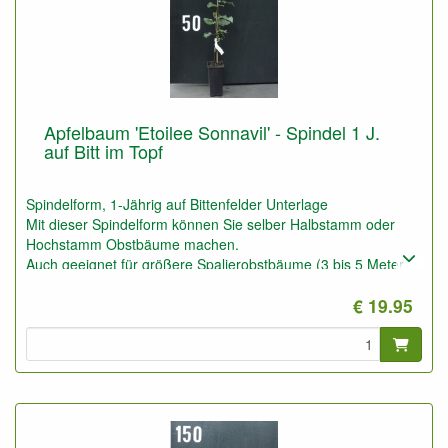
Apfelbaum 'Etoilee Sonnavil' - Spindel 1 J.
auf Bitt im Topf
Spindelform, 1-Jährig auf Bittenfelder Unterlage
Mit dieser Spindelform können Sie selber Halbstamm oder
Hochstamm Obstbäume machen.
Auch geeignet für größere Spalierobstbäume (3 bis 5 Meter
Höhe und Breite).
€ 19.95
Diese Pflanzen können Sie auch nutzen für Niedrigstamm auf
schlechtem trockenem Boden, z.B. Waldboden.