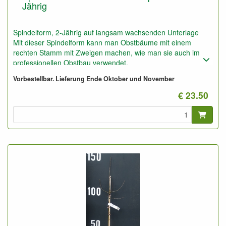
Jährig
Spindelform, 2-Jährig auf langsam wachsenden Unterlage
Mit dieser Spindelform kann man Obstbäume mit einem
rechten Stamm mit Zweigen machen, wie man sie auch im
professionellen Obstbau verwendet.
Auch geeignet für Obsthecke.
Vorbestellbar. Lieferung Ende Oktober und November
Nur geeignet für sehr gute Böden oder den Boden ganz gut
mit Gartenerde verbessern.
€ 23.50
Foto: Spindel 2-Jährig, nicht geschnitten und geschnitten.